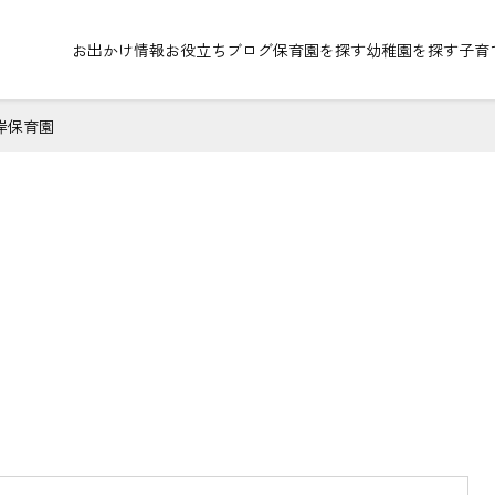
お出かけ情報
お役立ちブログ
保育園を探す
幼稚園を探す
子育
岸保育園