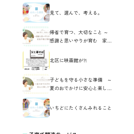
見て、選んで、考える。
帰省で育つ、大切なこと ～
感謝と思いやりが育む 家族
や親子の関係～
北区に映画館が?!
子どもを守る小さな準備 ～
夏のおでかけに安心と楽しさ
を～
いちどにたくさんみれること