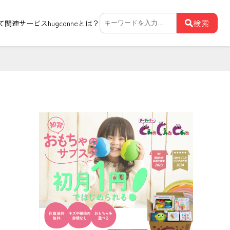
検
検索
て関連サービス
hugconneとは？
索: