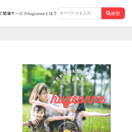
検
検索
て関連サービス
hugconneとは？
索: