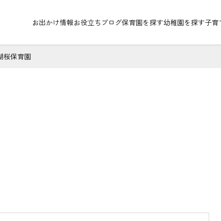
お出かけ情報
お役立ちブログ
保育園を探す
幼稚園を探す
子育
湖桜保育園