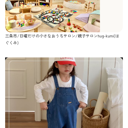
三条市/日曜だけの小さなおうちサロン/親子サロンhug-kumi(は
ぐくみ)