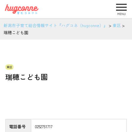
MENU
新潟市子育て総合情報サイト『ハグコネ（hugconne）』
>
東区
>
瑞穂こども園
東区
瑞穂こども園
電話番号
0252751717