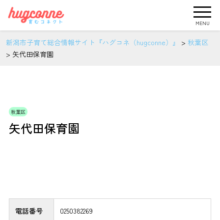
MENU
新潟市子育て総合情報サイト『ハグコネ（hugconne）』
>
秋葉区
>
矢代田保育園
秋葉区
矢代田保育園
電話番号
0250382269