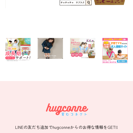
LINEの友だち追加でhugconneからのお得な情報をGET!!