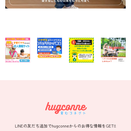
LINEの友だち追加でhugconneからのお得な情報をGET!!