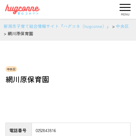
MENU
新潟市子育て総合情報サイト『ハグコネ（hugconne）』
>
中央区
>
網川原保育園
中央区
網川原保育園
電話番号
0252843816