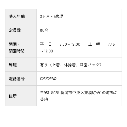
受入年齢
3ヶ月～5歳児
定員数
80名
開園・
平 日 7:30～19:00 土 曜 7:45
閉園時間
～17:00
制服
有り（上着、体操着、通園バッグ）
電話番号
0252225542
〒951-8028 新潟市中央区東湊町通1の町2547
住所
番地