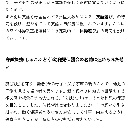
で、子どもたちが正しい日本語を楽しく正確に覚えていくように
なります。
また別に英語を母国語とする外国人教師による「
英語遊び
」の時
間を設け、遊びを通して英語に自然流に親しんでいます。さらに
カワイ体操教室指導員により定期的に「
体操遊び
」の時間を設け
ております。
守孤扶独(しゅこふどく)幼稚児保護会の名前に込められた想
い
孤
(孤児)を
守
り、
独
者(今の母子・父子家庭の親のことで、幼児の
面倒を見る立場の者を言います。親の代わりに幼児の世話をする
祖父母や叔父母等も含まれる。)を
扶
(たす)け、その幼稚児の保護
を目的としました。時代背景は変わりましたが、この想いが引き
継がれ、働く保護者のみなさんが安心して仕事に向かえるように
保育を担うことが、私たちの役割だと考えています。