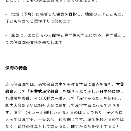
となり、子どもの健全な育ちや子育てを支えます。
地域（下町）に根ざした保育を目指し、地域の人々とともに、
子どもを育てる環境作りに努めます。
職員は、常に自らの人間性と専門性の向上に努め、専門職とし
ての保育園の責務を果たします。
保育の特色
赤沢保育園では、通常保育の中でも教育学習に重点を置き、
言葉
教育
として「
石井式漢字教育
」を採り入れて正しい日本語に親し
む環境を整備、その活動の一環として「漢字かるた」を使用し、
園内大会あるいは対外大会に参加して漢字学習に励んでおりま
す。漢字＝(イコール)難しいと考えるのは大人であり、子どもに
とっては漢字も、平仮名も、絵も同じです。漢字を教えるのでは
なく、遊びの道具として諺かるた、俳句かるたを使用すること