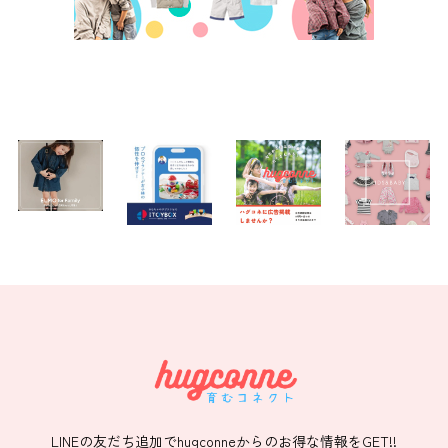
LINEの友だち追加でhugconneからのお得な情報をGET!!