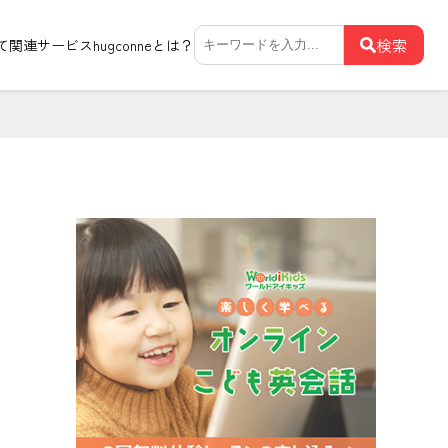
検
検索
て関連サービス
hugconneとは？
索: