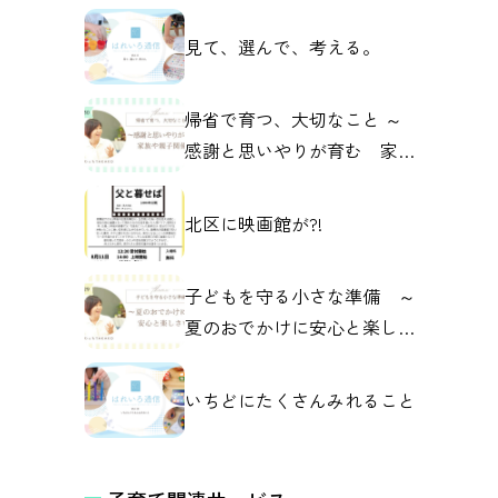
見て、選んで、考える。
帰省で育つ、大切なこと ～
感謝と思いやりが育む 家族
や親子の関係～
北区に映画館が?!
子どもを守る小さな準備 ～
夏のおでかけに安心と楽しさ
を～
いちどにたくさんみれること