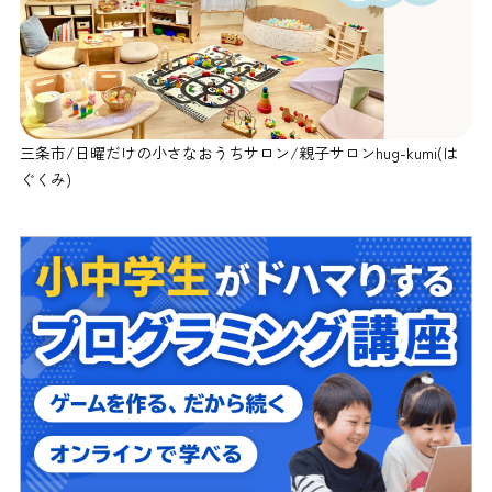
三条市/日曜だけの小さなおうちサロン/親子サロンhug-kumi(は
ぐくみ)