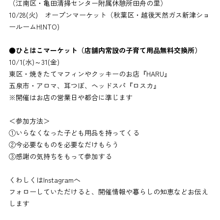
（江南区・亀田清掃センター附属休憩所田舟の里）
10/28(火) オープンマーケット（秋葉区・越後天然ガス新津ショ
ールームH!NTO)
●ひとはこマーケット（店舗内常設の子育て用品無料交換所）
10/1(水)～31(金)
東区・焼きたてマフィンやクッキーのお店『HARU』
五泉市・アロマ、耳つぼ、ヘッドスパ『ロスカ』
※開催はお店の営業日や都合に準じます
＜参加方法＞
①いらなくなった子ども用品を持ってくる
②今必要なものを必要なだけもらう
③感謝の気持ちをもって参加する
くわしくは
Instagram
へ
フォローしていただけると、開催情報や暮らしの知恵などお伝え
します