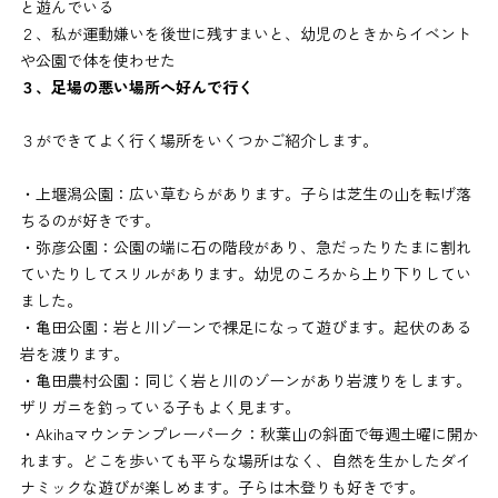
と遊んでいる
２、私が運動嫌いを後世に残すまいと、幼児のときからイベント
や公園で体を使わせた
３、足場の悪い場所へ好んで行く
３ができてよく行く場所をいくつかご紹介します。
・上堰潟公園：広い草むらがあります。子らは芝生の山を転げ落
ちるのが好きです。
・弥彦公園：公園の端に石の階段があり、急だったりたまに割れ
ていたりしてスリルがあります。幼児のころから上り下りしてい
ました。
・亀田公園：岩と川ゾーンで裸足になって遊びます。起伏のある
岩を渡ります。
・亀田農村公園：同じく岩と川のゾーンがあり岩渡りをします。
ザリガニを釣っている子もよく見ます。
・Akihaマウンテンプレーパーク：秋葉山の斜面で毎週土曜に開か
れます。どこを歩いても平らな場所はなく、自然を生かしたダイ
ナミックな遊びが楽しめます。子らは木登りも好きです。