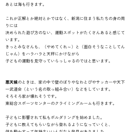
あとは海も行きます。
これが正解とか絶対とかではなく、新潟に住まう私たちの身の周
りには
決められた遊び方のない、運動スポットがたくさんあると感じて
います。
きっとみなさんも、（やめてくれ～）と（面白そうなことしてん
じゃん）をハラハラと天秤にかけながら
子どもの運動を見守っていらっしゃるのではと思います。
悪天候
のときは、家の中で壁のぼりやなわとびやサッカーや天下
一武道会（という名の取っ組み合い）などをしています。
そろそろ家が壊れそうです。
東総合スポーツセンターのクライミングルームも行きます。
子どもに影響されて私もボルダリングを始めました。
子どもに教えてもらいながら登れるようになっていくと、
体を動かすって気持ちいいんだなと発見がありました。