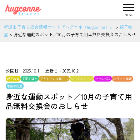
MENU
新潟市子育て総合情報サイト『ハグコネ（hugconne）』
>
親子教
室
>
身近な運動スポット／10月の子育て用品無料交換会のおしらせ
公開日：2025.10.1 更新日：2025.10.2
親子教室
子育て講座
子どもといる暮らし
ワークショップ
ママの悩み
お役立ち情報
季節の話題
身近な運動スポット／10月の子育て用
品無料交換会のおしらせ