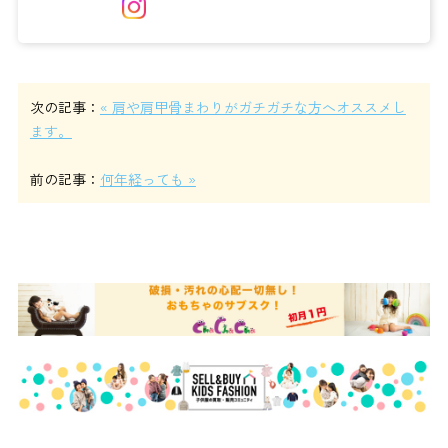
次の記事：
« 肩や肩甲骨まわりがガチガチな方へオススメし
ます。
前の記事：
何年経っても »