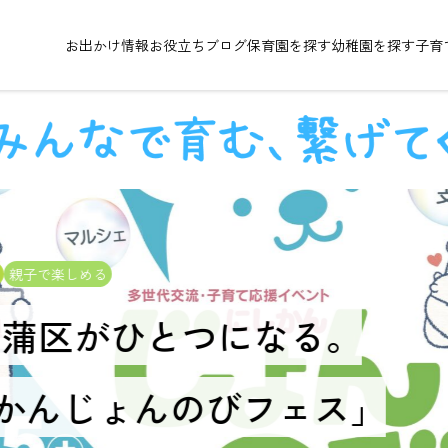
お出かけ情報
お役立ちブログ
保育園を探す
幼稚園を探す
子育
親子で楽しめる
西蒲区がひとつになる。
かんじょんのびフェス」