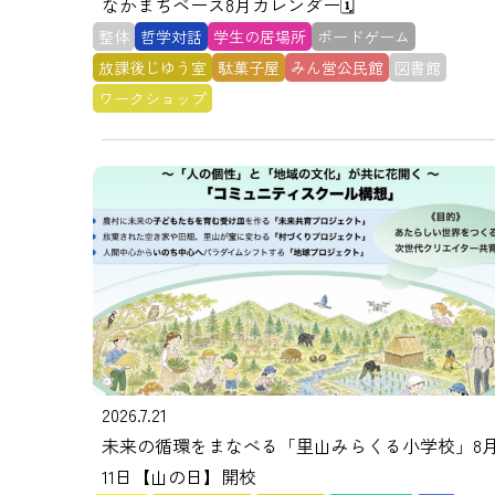
なかまちベース8月カレンダー🗓️
整体
哲学対話
学生の居場所
ボードゲーム
放課後じゆう室
駄菓子屋
みん営公民館
図書館
ワークショップ
2026.7.21
未来の循環をまなべる「里山みらくる小学校」8
11日【山の日】開校