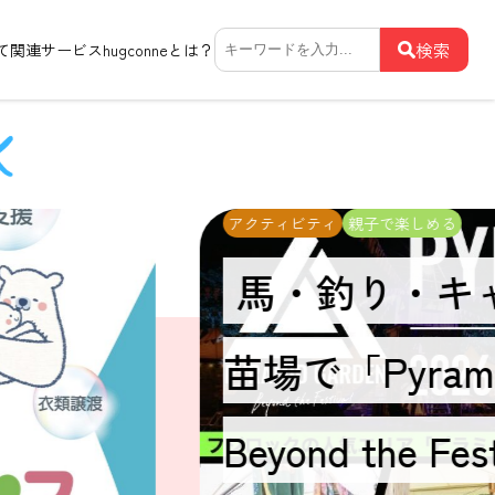
検
検索
て関連サービス
hugconneとは？
索:
アクティビティ
親子で楽しめる
馬・釣り・キ
苗場で「Pyramid
Beyond the F