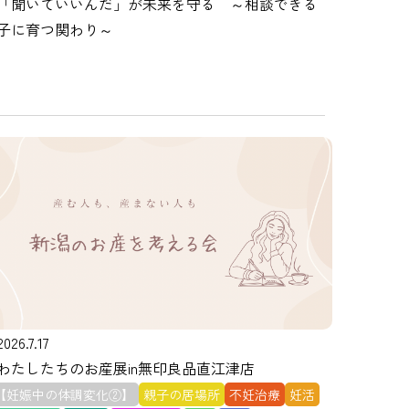
「聞いていいんだ」が未来を守る ～相談できる
子に育つ関わり～
2026.7.17
わたしたちのお産展in無印良品直江津店
【妊娠中の体調変化②】
親子の居場所
不妊治療
妊活