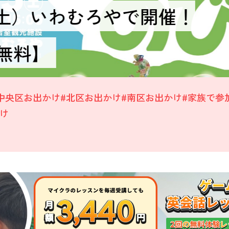
5（土）いわむろやで開催！
無料】
中央区お出かけ
#北区お出かけ
#南区お出かけ
#家族で参
け