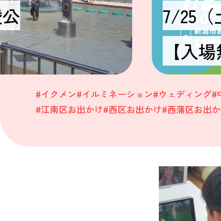
陵公
7/2
【入場
#イクメン
#イルミネーション
#ウェディング
#
#江南区お出かけ
#西区お出かけ
#西蒲区お出か