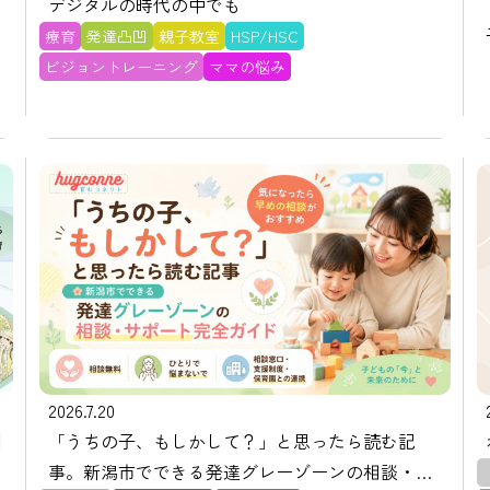
デジタルの時代の中でも
療育
発達凸凹
親子教室
HSP/HSC
ビジョントレーニング
ママの悩み
2026.7.20
月
「うちの子、もしかして？」と思ったら読む記
事。新潟市でできる発達グレーゾーンの相談・サ