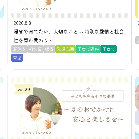
2026.8.8
帰省で育てたい、大切なこと ～特別な愛情と社会
性を育む関わり～
夏休み
祖父母
帰省
発達凸凹
子育て講座
子育て
育児