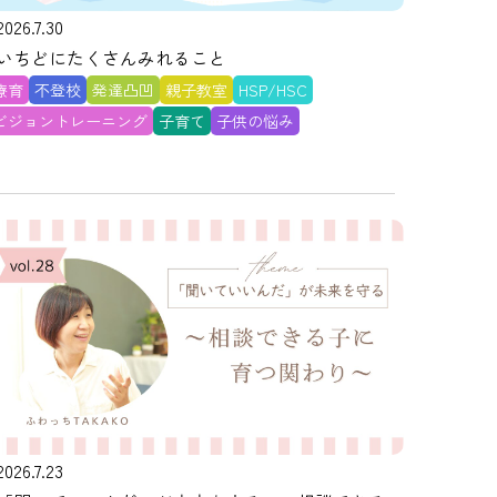
2026.7.30
いちどにたくさんみれること
療育
不登校
発達凸凹
親子教室
HSP/HSC
ビジョントレーニング
子育て
子供の悩み
2026.7.23