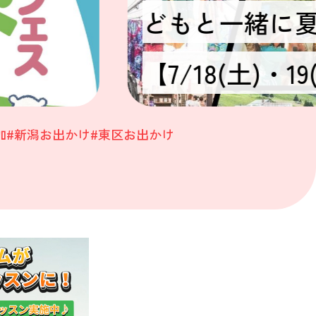
どもと一緒に
【7/18(土)・19
加
#新潟お出かけ
#東区お出かけ