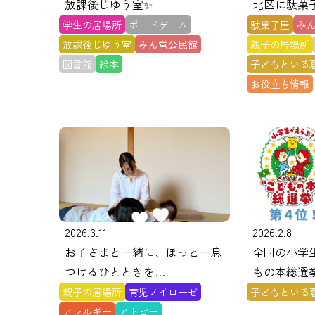
放課後じゆう室✨
北区に駄菓子
学生の居場所
ボードゲーム
駄菓子屋
み
放課後じゆう室
みん営公民館
親子の居場所
図書館
絵本
子どもといる
お役立ち情報
2026.3.11
2026.2.8
お子さまと一緒に、ほっと一息
全国の小学
つけるひとときを…
もの本総選
タケシンス
親子の居場所
育児ノイローゼ
子どもといる
ら書店』と
アレルギー
アトピー