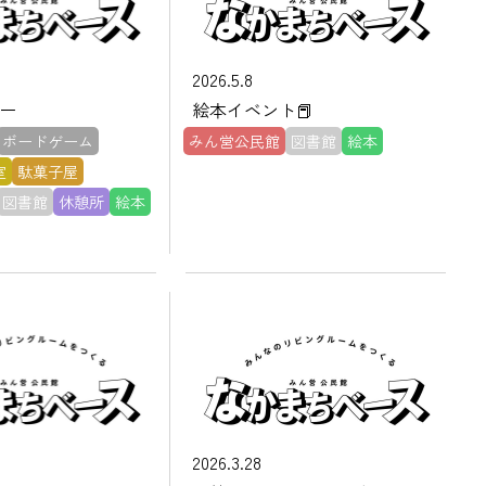
2026.5.8
ー
絵本イベント📕
ボードゲーム
みん営公民館
図書館
絵本
室
駄菓子屋
図書館
休憩所
絵本
2026.3.28