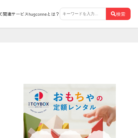
検
検索
て関連サービス
hugconneとは？
索:
ゲーム
放課後じゆう室
駄菓子屋
【妊娠中の体調