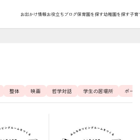
お出かけ情報
お役立ちブログ
保育園を探す
幼稚園を探す
子育
整体
映画
哲学対話
学生の居場所
ボード