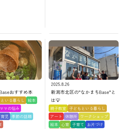
2025.8.26
Baseおすすめ本
新潟市北区の”なかまちBase”と
は💡
もといる暮らし
絵本
ママの悩み
親子教室
子どもといる暮らし
育児
季節の話題
アート
休憩所
ワークショップ
常
絵本
心育
子育て
お片づけ