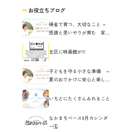
お役立ちブログ
帰省で育つ、大切なこと ～
感謝と思いやりが育む 家族
や親子の関係～
北区に映画館が?!
子どもを守る小さな準備 ～
夏のおでかけに安心と楽しさ
を～
いちどにたくさんみれること
なかまちベース8月カレンダ
ー🗓️