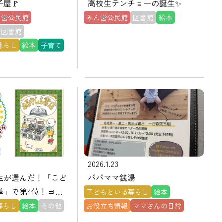
屋🚩
高校生テンチョーの誕生✨
ん営公民館
みん営公民館
図書館
絵本
図書館
暮らし
絵本
子育て
2026.1.23
生が選んだ！「こど
パパママ銭湯
挙」で第4位！ヨシ
子どもといる暮らし
絵本
ケさんの『あるかし
暮らし
絵本
その他
お役立ち情報
ママさんの日常
は？