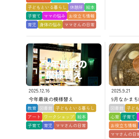
子どもといる暮らし
休憩所
絵本
子育て
ママの悩み
お役立ち情報
育児
身体の悩み
ママさんの日常
2025.12.16
2025.9.21
今年最後の模様替え
9月なかまち
教育
図書館
子どもといる暮らし
図書館
子ど
アート
ワークショップ
絵本
心育
子育て
子育て
育児
ママさんの日常
お役立ち情報
ママさんの日