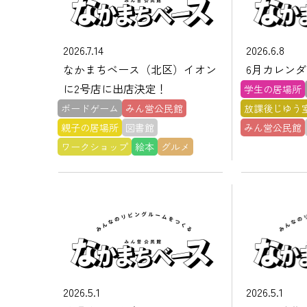
2026.7.14
2026.6.8
なかまちベース（北区）イオン
6月カレンダ
に2号店に出店決定！
学生の居場所
ボードゲーム
みん営公民館
放課後じゆう
親子の居場所
図書館
みん営公民館
ワークショップ
絵本
グルメ
2026.5.1
2026.5.1