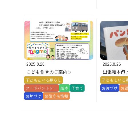
2025.8.26
2025.8.26
こども食堂のご案内✨
出張絵本📕 m
子どもといる暮らし
子どもといる
フードパントリー
絵本
子育て
お片づけ
お
お片づけ
お役立ち情報