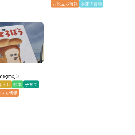
お役立ち情報
季節の話題
egmoj✨
暮らし
絵本
子育て
役立ち情報