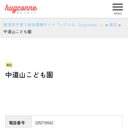
MENU
新潟市子育て総合情報サイト『ハグコネ（hugconne）』
>
東区
>
中道山こども園
東区
中道山こども園
電話番号
0252739562