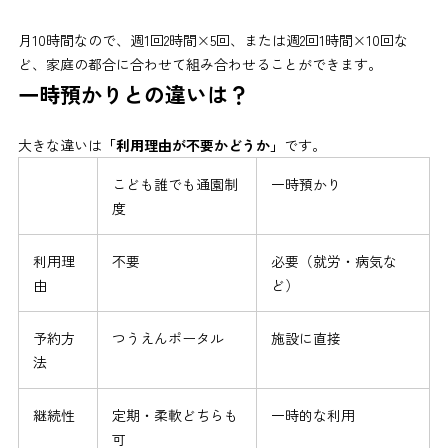
月10時間なので、週1回2時間×5回、または週2回1時間×10回な
ど、家庭の都合に合わせて組み合わせることができます。
一時預かりとの違いは？
大きな違いは
「利用理由が不要かどうか」
です。
こども誰でも通園制
一時預かり
度
利用理
不要
必要（就労・病気な
由
ど）
予約方
つうえんポータル
施設に直接
法
継続性
定期・柔軟どちらも
一時的な利用
可