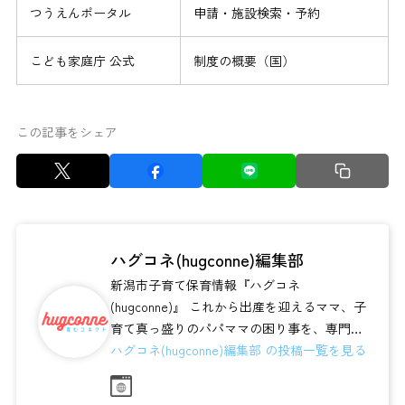
つうえんポータル
申請・施設検索・予約
こども家庭庁 公式
制度の概要（国）
この記事をシェア
ハグコネ(hugconne)編集部
新潟市子育て保育情報『ハグコネ
(hugconne)』 これから出産を迎えるママ、子
育て真っ盛りのパパママの困り事を、専門分
野の方々、同じ悩みを持つ皆様とを繋い...
ハグコネ(hugconne)編集部 の投稿一覧を見る