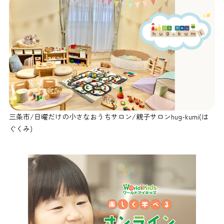
三条市/日曜だけの小さなおうちサロン/親子サロンhug-kumi(は
ぐくみ)