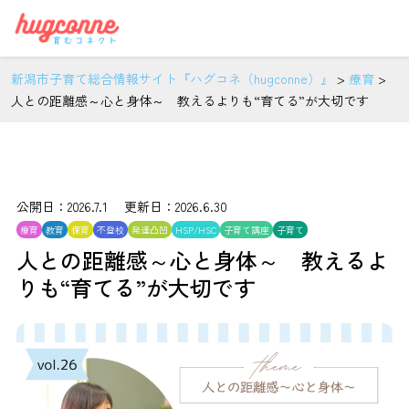
新潟市子育て総合情報サイト『ハグコネ（hugconne）』
>
療育
>
人との距離感～心と身体～ 教えるよりも“育てる”が大切です
公開日：2026.7.1 更新日：2026.6.30
療育
教育
保育
不登校
発達凸凹
HSP/HSC
子育て講座
子育て
人との距離感～心と身体～ 教えるよ
りも“育てる”が大切です