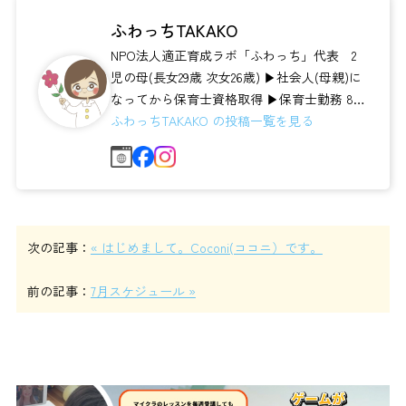
ふわっちTAKAKO
NPO法人適正育成ラボ「ふわっち」代表 2
児の母(長女29歳 次女26歳) ▶社会人(母親)に
なってから保育士資格取得 ▶保育士勤務 8
年 保育士養成校 講...
ふわっちTAKAKO の投稿一覧を見る
次の記事：
« はじめまして。Coconi(ココニ）です。
前の記事：
7月スケジュール »