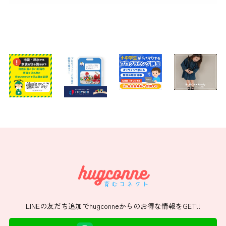
LINEの友だち追加でhugconneからのお得な情報をGET!!