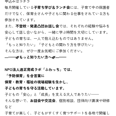
申込みはコチラ
毎月開催している
子育ち学び＆ランチ会
には、子育て中の保護者
だけでなく、保育士さんや子どもに関わる仕事をされている方も
参加されています。
また、
不登校・発達凸凹お話し会
では、それぞれの経験や悩みを
安心して話し合いながら、一緒に学ぶ時間を大切にしています。
子どもの育ちは、一人で抱え込むものではありません。
「もっと知りたい」「子どもとの関わり方を学びたい」
そんな方は、ぜひ一度お気軽にご参加ください。
―——
🌿もっと知りたい方へ
🌿―——
NPO法人適正育成ラボ「ふわっち」では、
「予防保育」を合言葉に
保育・教育・福祉の現場経験を生かし、
子どもの育ちを守る活動しています。
子どもの「安心」と「成長」を支える大人でありたい──
そんな想いで、
お話会や交流会
、個別相談、団体向け講演や研修
など
子育てが楽しく、子どもがすくすく育つサポートを各地で開催し